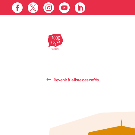





Revenir à la liste des cafés