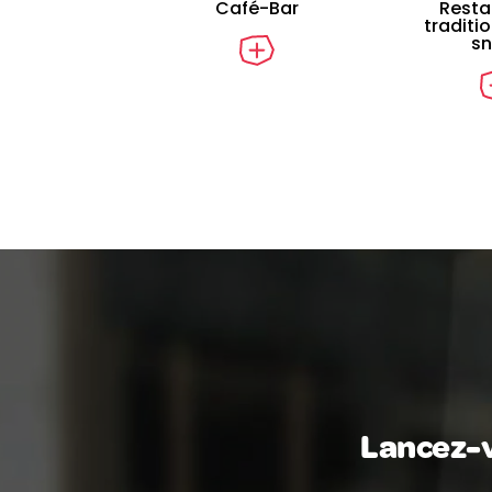
Café-Bar
Resta
traditi
s
Lancez-v