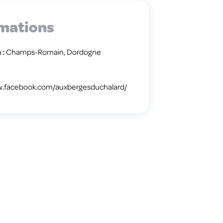
mations
 :
Champs-Romain, Dordogne
w.facebook.com/auxbergesduchalard/