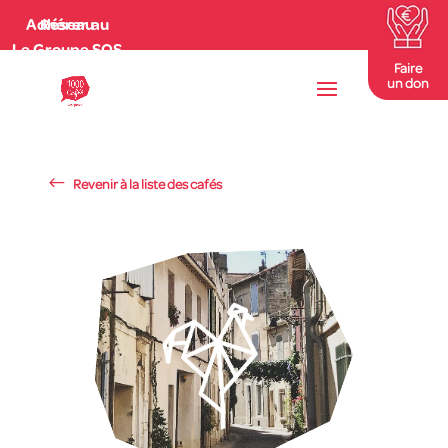
Adhérer au Réseau
Le Groupe SOS
Faire
un don
Revenir à la liste des cafés