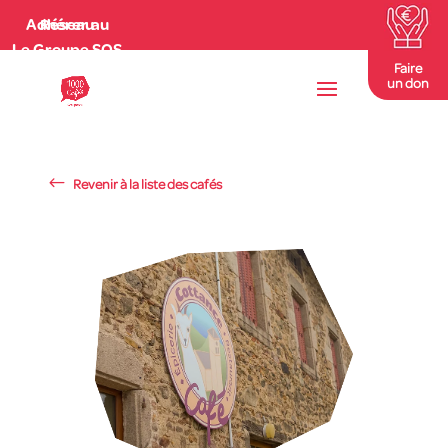
Adhérer au Réseau
Le Groupe SOS
Faire
un don
Revenir à la liste des cafés