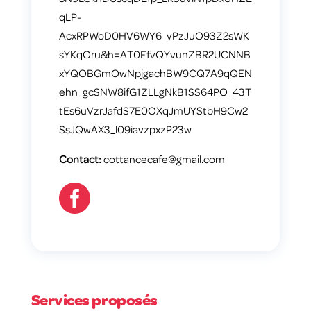
qLP-
AcxRPWoD0HV6WY6_vPzJuO93Z2sWK
sYKqOru&h=AT0FfvQYvunZBR2UCNNB
xYQOBGmOwNpjgachBW9CQ7A9qQEN
ehn_gcSNW8ifG1ZLLgNkB1SS64PO_43T
tEs6uVzrJafdS7E0OXqJmUYStbH9Cw2
SsJQwAX3_l09iavzpxzP23w
Contact:
cottancecafe@gmail.com

Services proposés