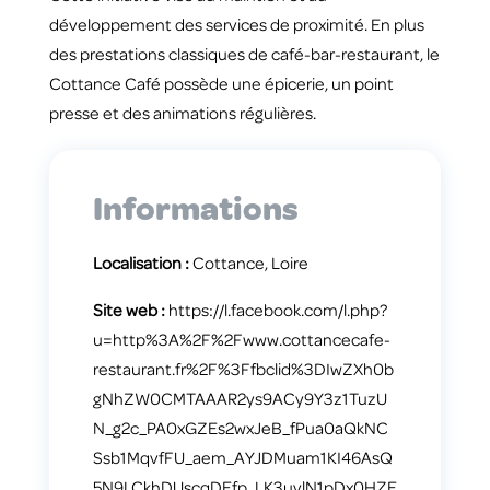
développement des services de proximité. En plus
des prestations classiques de café-bar-restaurant, le
Cottance Café possède une épicerie, un point
presse et des animations régulières.
Informations
Localisation :
Cottance, Loire
Site web :
https://l.facebook.com/l.php?
u=http%3A%2F%2Fwww.cottancecafe-
restaurant.fr%2F%3Ffbclid%3DIwZXh0b
gNhZW0CMTAAAR2ys9ACy9Y3z1TuzU
N_g2c_PA0xGZEs2wxJeB_fPua0aQkNC
Ssb1MqvfFU_aem_AYJDMuam1KI46AsQ
5N9LCkhDUscqDEfp_LK3uvlN1pDx0HZE