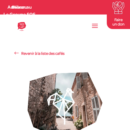
Adhérer au Réseau
Le Groupe SOS
Faire
un don
Revenir à la liste des cafés