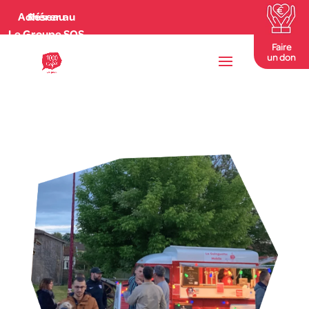
Adhérer au Réseau
Le Groupe SOS
Faire
un don