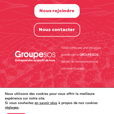
Nous rejoindre
Nous contacter
1000 cafés est une initiative
portée par le
GROUPE SOS
,
leader de l’entrepreneuriat
social en Europe.
© 1000 cafés Tous droits réservées 2021
Realisation
Nous utilisons des cookies pour vous offrir la meilleure
Newlines
expérience sur notre site.
Si vous souhaitez
en savoir plus
à propos de nos cookies
Partenaires
Presse
Charte de protection des données
réglages
.
personnelles
Mentions légales