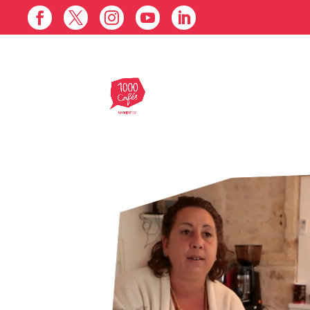




