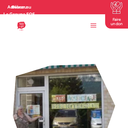
Adhérer au Réseau
Le Groupe SOS
Faire
un don