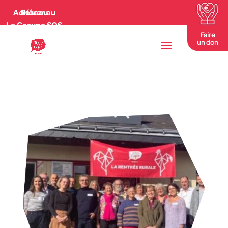
Adhérer au Réseau
Le Groupe SOS
Faire
un don