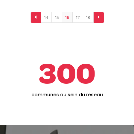
D
E
14
15
16
17
18
300
communes au sein du réseau