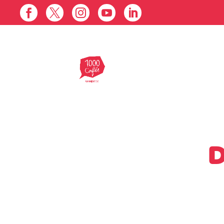





D