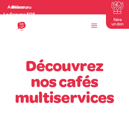
Adhérer au Réseau
Le Groupe SOS
Faire
un don
Découvrez
nos cafés
multiservices