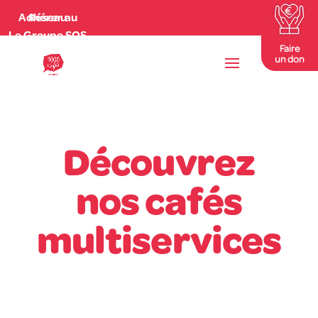
Adhérer au Réseau
Le Groupe SOS
Faire
un don
Découvrez
nos cafés
multiservices