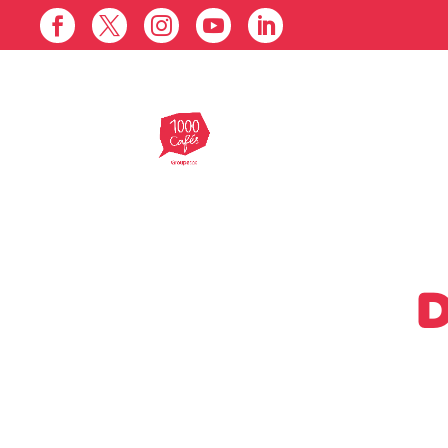





D