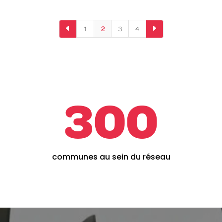
D
E
1
2
3
4
300
communes au sein du réseau