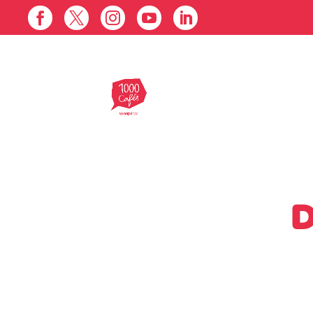





D