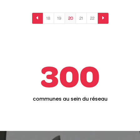
D
E
18
19
20
21
22
300
communes au sein du réseau